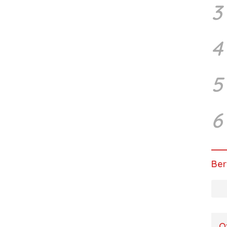
3
4
5
6
Ber
O