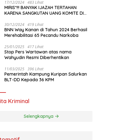
17/12/2024
483 Lihat
MIRIS*!!! BANYAK IJAZAH TERTAHAN
KARENA SANGKUTAN UANG KOMITE DI
SMAN 1 SEPUTIH AGUNG
30/12/2024
419 Lihat
BNN Way Kanan di Tahun 2024 Berhasil
Merehabilitasi 65 Pecandu Narkoba
25/01/2025
417 Lihat
Stop Pers Wartawan atas nama
Wahyudin Resmi Diberhentikan
11/03/2025
396 Lihat
Pemerintah Kampung Kuripan Salurkan
BLT-DD Kepada 36 KPM
ita Kriminal
Selengkapnya
tomotif