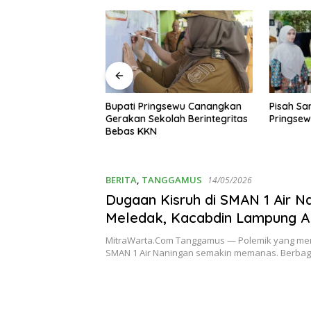
Pisah Sambut Kapolres
Pengelol
gsewu Canangkan
Pringsewu Berlangsung Haru
Pasir Uk
olah Berintegritas
Tumpang 
Minim P
Transpa
BERITA
,
TANGGAMUS
14/05/2026
Dugaan Kisruh di SMAN 1 Air N
Meledak, Kacabdin Lampung A
Turun Tangan dan Siapkan Pem
MitraWarta.Com Tanggamus — Polemik yang me
Kepsek
SMAN 1 Air Naningan semakin memanas. Berba