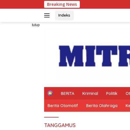
Langsung
Breaking News
Bupati 
ke
konten
Indeks
tutup
H
BERITA
Kriminal
Politik
O
o
m
Berita Otomotif
Berita Olahraga
K
e
TANGGAMUS