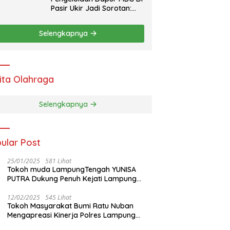
Pasir Ukir Jadi Sorotan:
Diduga Tumpang Tindih
Kepemilikan Minim
Selengkapnya
Pengawasan dan Tak
Transparan
ita Olahraga
Selengkapnya
ular Post
25/01/2025
581 Lihat
Tokoh muda LampungTengah YUNISA
PUTRA Dukung Penuh Kejati Lampung
Dalam Dugaan Korupsi Pembangunan
Taman Tugu gajah Lampung Timur Tahun
12/02/2025
545 Lihat
Tokoh Masyarakat Bumi Ratu Nuban
2024
Mengapreasi Kinerja Polres Lampung
Tengah