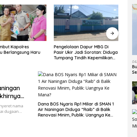
Bupa
Buka
di Ga
Harg
aan Dapur MBG Di
Respons Cepat Polsek Padang
ir Jadi Sorotan: Diduga
Ratu, Mobil Operasional
Tindih Kepemilikan
Pengiriman Paket yang Dicuri
04
engawasan dan Tak
Berhasil Diamankan dalam
Bu
ran
Waktu Kurang dari 30 Menit
Se
aningan
khirnya
anggilan
Dana BOS Nyaris Rp1 Miliar di SMAN 1
nyeret nama
Air Naningan Diduga “Raib” di Balik
gai dugaan…
Renovasi Minim, Publik: Uangnya Ke
Mana?