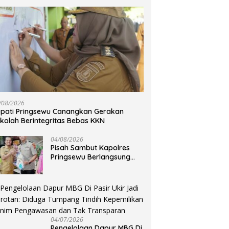
ti Riyanto Pamungkas
 Gerakan Pangan Murah
dingrejo, Jaga Stabilitas
a Kebutuhan Pokok
Pengurus ORARI Lokal
Pringsewu & Lokal Tanggamus
Dilantik Bersama
T
S
B
u
/08/2026
1
pati Pringsewu Canangkan Gerakan
kolah Berintegritas Bebas KKN
04/08/2026
Pisah Sambut Kapolres
Pringsewu Berlangsung
Haru
04/07/2026
Pengelolaan Dapur MBG Di