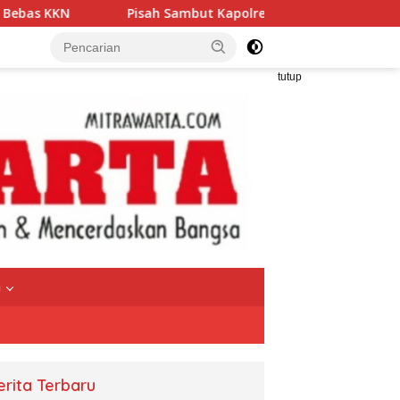
N
Pisah Sambut Kapolres Pringsewu Berlangsung Haru
tutup
a
erita Terbaru