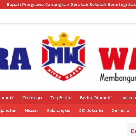
Pringsewu Canangkan Gerakan Sekolah Berintegritas Bebas KK
tomotif
Olahraga
Tag Berita
Berita Otomotif
Lainny
ejahatan
Nissan
Bulutangkis
DKI Jakarta
Gerindra
B