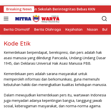
Langsung ke konten
 Canangkan Gerakan Sekolah Berintegritas Bebas KKN
Breaking News
P
Berita Otomotif
Berita Olahraga
Kejahatan
Nissan
Bulut
Kode Etik
Kemerdekaan berpendapat, berekspresi, dan pers adalah hak
asasi manusia yang dilindungi Pancasila, Undang-Undang Dasar
1945, dan Deklarasi Universal Hak Asasi Manusia PBB.
Kemerdekaan pers adalah sarana masyarakat untuk
memperoleh informasi dan berkomunikasi, guna memenuhi
kebutuhan hakiki dan meningkatkan kualitas kehidupan manusia.
Dalam mewujudkan kemerdekaan pers itu, wartawan Indonesia
juga menyadari adanya kepentingan bangsa, tanggung jawab
sosial, keberagaman masyarakat, dan norma-norma agama.