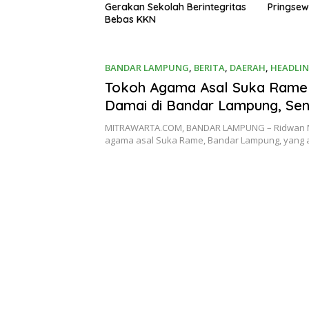
olah Berintegritas
Pringsewu Berlangsung Haru
Pasir Uk
Tumpang 
Minim P
Transpa
BANDAR LAMPUNG
,
BERITA
,
DAERAH
,
HEADLIN
30/08/2025
Tokoh Agama Asal Suka Rame 
Damai di Bandar Lampung, Seni
September Jadi Teladan Nasio
MITRAWARTA.COM, BANDAR LAMPUNG – Ridwan M
agama asal Suka Rame, Bandar Lampung, yang