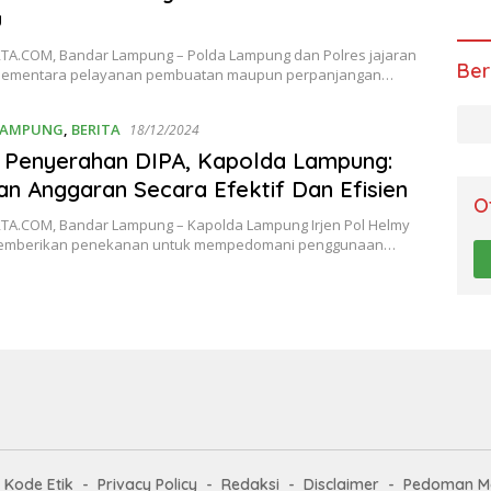
u
A.COM, Bandar Lampung – Polda Lampung dan Polres jajaran
Ber
sementara pelayanan pembuatan maupun perpanjangan…
LAMPUNG
,
BERITA
18/12/2024
 Penyerahan DIPA, Kapolda Lampung:
n Anggaran Secara Efektif Dan Efisien
O
A.COM, Bandar Lampung – Kapolda Lampung Irjen Pol Helmy
memberikan penekanan untuk mempedomani penggunaan…
Kode Etik
Privacy Policy
Redaksi
Disclaimer
Pedoman Me