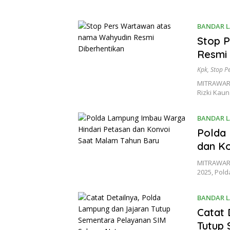
BANDAR 
Stop 
Resmi 
Kpk
,
Stop P
MITRAWART
Rizki Kaun
BANDAR 
Polda
dan Ko
MITRAWART
2025, Pol
BANDAR 
Catat 
Tutup