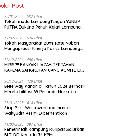
ular Post
25/01/2025
582 Lihat
Tokoh muda LampungTengah YUNISA
PUTRA Dukung Penuh Kejati Lampung
Dalam Dugaan Korupsi Pembangunan
Taman Tugu gajah Lampung Timur Tahun
12/02/2025
546 Lihat
Tokoh Masyarakat Bumi Ratu Nuban
2024
Mengapreasi Kinerja Polres Lampung
Tengah
17/12/2024
486 Lihat
MIRIS*!!! BANYAK IJAZAH TERTAHAN
KARENA SANGKUTAN UANG KOMITE DI
SMAN 1 SEPUTIH AGUNG
30/12/2024
420 Lihat
BNN Way Kanan di Tahun 2024 Berhasil
Merehabilitasi 65 Pecandu Narkoba
25/01/2025
418 Lihat
Stop Pers Wartawan atas nama
Wahyudin Resmi Diberhentikan
11/03/2025
397 Lihat
Pemerintah Kampung Kuripan Salurkan
BLT-DD Kepada 36 KPM