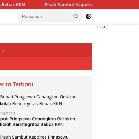
 KKN
Pisah Sambut Kapolres Pringsewu Berlangsung Ha
tutup
a
erita Terbaru
ti Riyanto Pamungkas
 Gerakan Pangan Murah
dingrejo, Jaga Stabilitas
a Kebutuhan Pokok
/08/2026
pati Pringsewu Canangkan Gerakan
Pengurus ORARI Lokal
kolah Berintegritas Bebas KKN
Pringsewu & Lokal Tanggamus
Dilantik Bersama
T