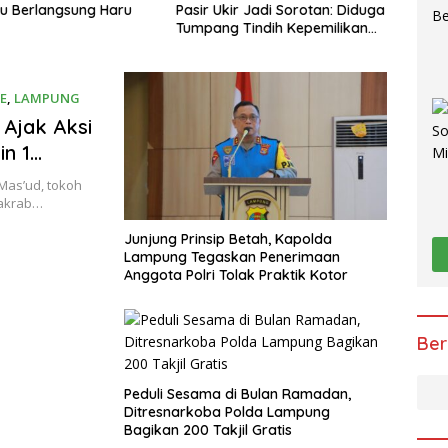
ir Jadi Sorotan: Diduga
Ratu, Mobil Operasional
Tindih Kepemilikan
Pengiriman Paket yang Dicuri
engawasan dan Tak
Berhasil Diamankan dalam
ran
Waktu Kurang dari 30 Menit
E
,
LAMPUNG
Ajak Aksi
n 1
nal
as’ud, tokoh
 akrab…
Junjung Prinsip Betah, Kapolda
Lampung Tegaskan Penerimaan
Anggota Polri Tolak Praktik Kotor
Ber
Peduli Sesama di Bulan Ramadan,
Ditresnarkoba Polda Lampung
Bagikan 200 Takjil Gratis