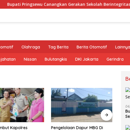
ati Pringsewu Canangkan Gerakan Sekolah Berintegritas Bebas
tomotif
Olahraga
Tag Berita
Berita Otomotif
Lainny
ejahatan
Nissan
Bulutangkis
DKI Jakarta
Gerindra
B
Bupa
Buka
di Ga
Harg
04
Bu
Se
aan Dapur MBG Di
Respons Cepat Polsek Padang