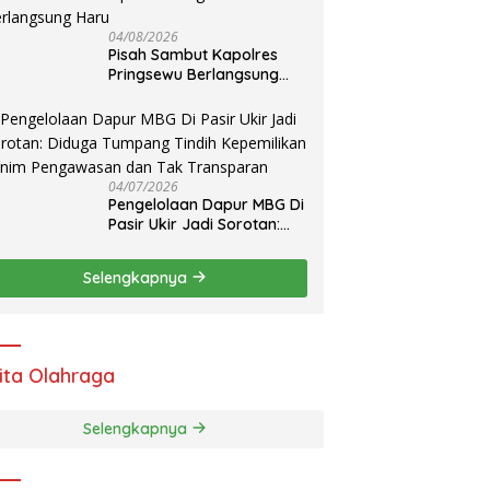
S
B
04/08/2026
u
Pisah Sambut Kapolres
1
Pringsewu Berlangsung
Haru
04/07/2026
Pengelolaan Dapur MBG Di
Pasir Ukir Jadi Sorotan:
Diduga Tumpang Tindih
Kepemilikan Minim
Selengkapnya
Pengawasan dan Tak
Transparan
ita Olahraga
Selengkapnya