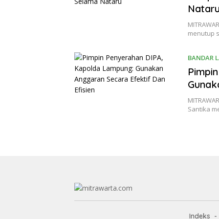
Natar
MITRAWART
menutup 
BANDAR 
Pimpin
Gunaka
MITRAWART
Santika 
Indeks