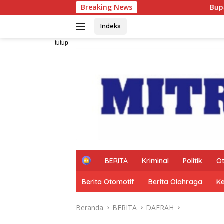
Langsung
Breaking News
Bupati Pringsewu Cana
ke
konten
Indeks
tutup
H
BERITA
Kriminal
Politik
O
o
m
Berita Otomotif
Berita Olahraga
K
e
Beranda
BERITA
DAERAH