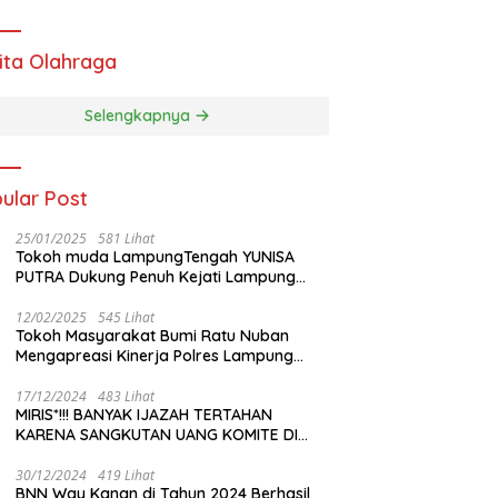
ita Olahraga
Selengkapnya
ular Post
25/01/2025
581 Lihat
Tokoh muda LampungTengah YUNISA
PUTRA Dukung Penuh Kejati Lampung
Dalam Dugaan Korupsi Pembangunan
Taman Tugu gajah Lampung Timur Tahun
12/02/2025
545 Lihat
Tokoh Masyarakat Bumi Ratu Nuban
2024
Mengapreasi Kinerja Polres Lampung
Tengah
17/12/2024
483 Lihat
MIRIS*!!! BANYAK IJAZAH TERTAHAN
KARENA SANGKUTAN UANG KOMITE DI
SMAN 1 SEPUTIH AGUNG
30/12/2024
419 Lihat
BNN Way Kanan di Tahun 2024 Berhasil