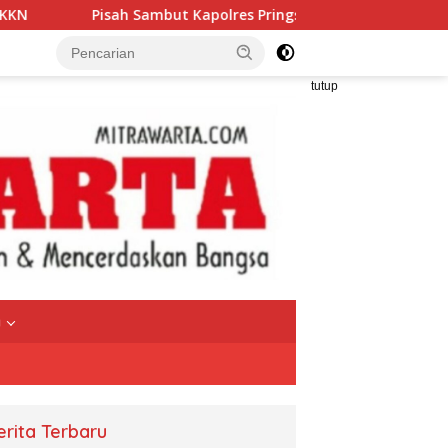
Sambut Kapolres Pringsewu Berlangsung Haru
Pengelol
tutup
a
erita Terbaru