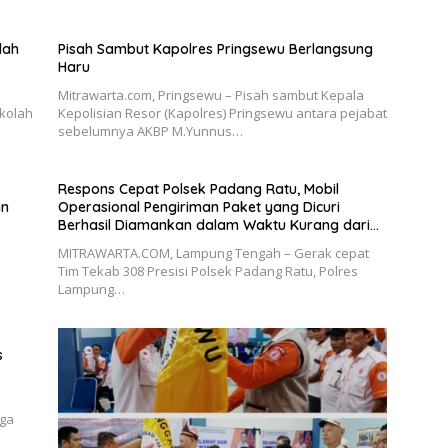
lah
Pisah Sambut Kapolres Pringsewu Berlangsung
Haru
Mitrawarta.com, Pringsewu – Pisah sambut Kepala
kolah
Kepolisian Resor (Kapolres) Pringsewu antara pejabat
sebelumnya AKBP M.Yunnus…
Respons Cepat Polsek Padang Ratu, Mobil
an
Operasional Pengiriman Paket yang Dicuri
Berhasil Diamankan dalam Waktu Kurang dari
30 Menit
MITRAWARTA.COM, Lampung Tengah – Gerak cepat
Tim Tekab 308 Presisi Polsek Padang Ratu, Polres
Lampung…
s
aga