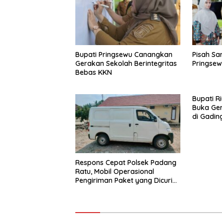
Bupati Pringsewu Canangkan
Pisah Sa
Gerakan Sekolah Berintegritas
Pringsew
Bebas KKN
Bupati 
Buka Ge
di Gading
Harga K
Respons Cepat Polsek Padang
Ratu, Mobil Operasional
Pengiriman Paket yang Dicuri
Berhasil Diamankan dalam
Waktu Kurang dari 30 Menit