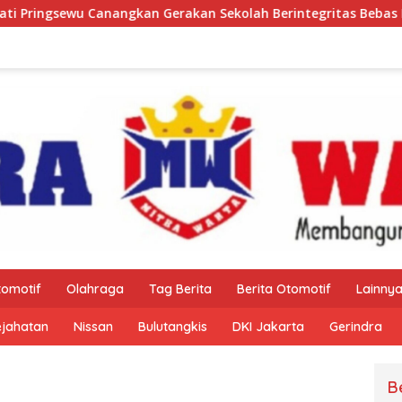
ngkan Gerakan Sekolah Berintegritas Bebas KKN
Pisah 
tomotif
Olahraga
Tag Berita
Berita Otomotif
Lainny
ejahatan
Nissan
Bulutangkis
DKI Jakarta
Gerindra
B