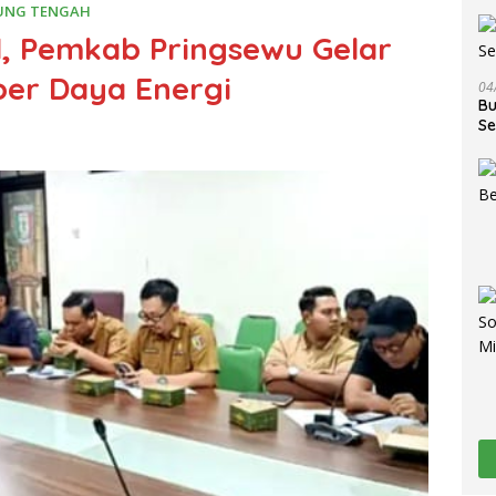
UNG TENGAH
l, Pemkab Pringsewu Gelar
ber Daya Energi
04
Bu
Se