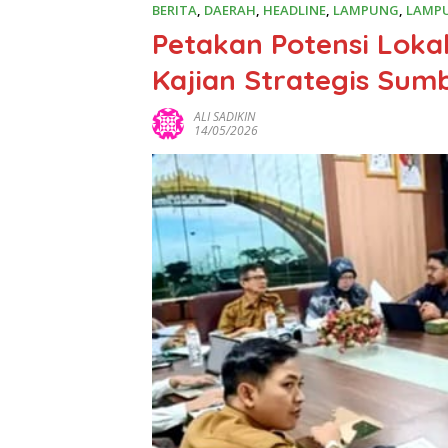
BERITA
,
DAERAH
,
HEADLINE
,
LAMPUNG
,
LAMP
Petakan Potensi Loka
Kajian Strategis Sum
ALI SADIKIN
14/05/2026