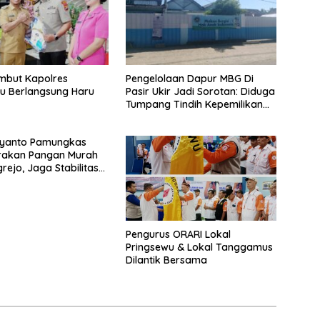
mbut Kapolres
Pengelolaan Dapur MBG Di
u Berlangsung Haru
Pasir Ukir Jadi Sorotan: Diduga
Tumpang Tindih Kepemilikan
Minim Pengawasan dan Tak
Transparan
Riyanto Pamungkas
rakan Pangan Murah
rejo, Jaga Stabilitas
ebutuhan Pokok
Pengurus ORARI Lokal
Pringsewu & Lokal Tanggamus
Dilantik Bersama