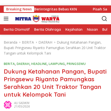
Langsung ke konten
n Sekolah Berintegritas Bebas KKN
Breaking News
Pisah Sambut Kapo
Berita Otomotif
Berita Olahraga
Kejahatan
Nissan
Bulut
Beranda
BERITA
DAERAH
Dukung Ketahanan Pangan,
Bupati Pringsewu Riyanto Pamungkas Serahkan 20 Unit Traktor
Tangan untuk Kelompok Tani
BERITA
,
DAERAH
,
HEADLINE
,
LAMPUNG
,
PRINGSEWU
Dukung Ketahanan Pangan, Bupati
Pringsewu Riyanto Pamungkas
Serahkan 20 Unit Traktor Tangan
untuk Kelompok Tani
ALI SADIKIN
21/05/2026