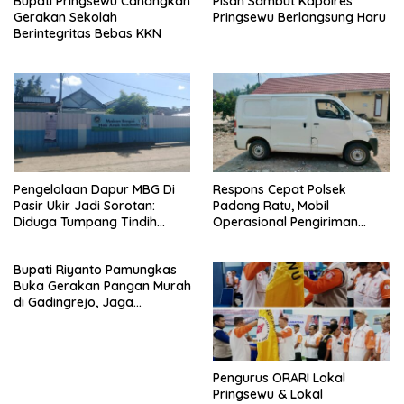
Bupati Pringsewu Canangkan
Pisah Sambut Kapolres
Gerakan Sekolah
Pringsewu Berlangsung Haru
Berintegritas Bebas KKN
Pengelolaan Dapur MBG Di
Respons Cepat Polsek
Pasir Ukir Jadi Sorotan:
Padang Ratu, Mobil
Diduga Tumpang Tindih
Operasional Pengiriman
Kepemilikan Minim
Paket yang Dicuri Berhasil
Pengawasan dan Tak
Diamankan dalam Waktu
Bupati Riyanto Pamungkas
Transparan
Kurang dari 30 Menit
Buka Gerakan Pangan Murah
di Gadingrejo, Jaga
Stabilitas Harga Kebutuhan
Pokok
Pengurus ORARI Lokal
Pringsewu & Lokal