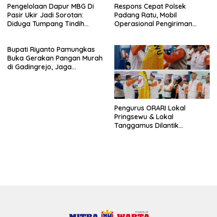
Pengelolaan Dapur MBG Di
Respons Cepat Polsek
Pasir Ukir Jadi Sorotan:
Padang Ratu, Mobil
Diduga Tumpang Tindih
Operasional Pengiriman
Kepemilikan Minim
Paket yang Dicuri Berhasil
Pengawasan dan Tak
Diamankan dalam Waktu
Bupati Riyanto Pamungkas
Transparan
Kurang dari 30 Menit
Buka Gerakan Pangan Murah
di Gadingrejo, Jaga
Stabilitas Harga Kebutuhan
Pokok
Pengurus ORARI Lokal
Pringsewu & Lokal
Tanggamus Dilantik
Bersama