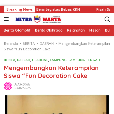
Langsung ke konten
an Sekolah Berintegritas Bebas KKN
Breaking News
Pisah Sambut Kap
Berita Otomotif
Berita Olahraga
Kejahatan
Nissan
Bulut
Beranda
BERITA
DAERAH
Mengembangkan Keterampilan
Siswa "Fun Decoration Cake
BERITA
,
DAERAH
,
HEADLINE
,
LAMPUNG
,
LAMPUNG TENGAH
Mengembangkan Keterampilan
Siswa “Fun Decoration Cake
ALI SADIKIN
23/02/2025