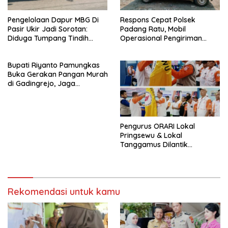
Pengelolaan Dapur MBG Di
Respons Cepat Polsek
Pasir Ukir Jadi Sorotan:
Padang Ratu, Mobil
Diduga Tumpang Tindih
Operasional Pengiriman
Kepemilikan Minim
Paket yang Dicuri Berhasil
Pengawasan dan Tak
Diamankan dalam Waktu
Bupati Riyanto Pamungkas
Transparan
Kurang dari 30 Menit
Buka Gerakan Pangan Murah
di Gadingrejo, Jaga
Stabilitas Harga Kebutuhan
Pokok
Pengurus ORARI Lokal
Pringsewu & Lokal
Tanggamus Dilantik
Bersama
Rekomendasi untuk kamu