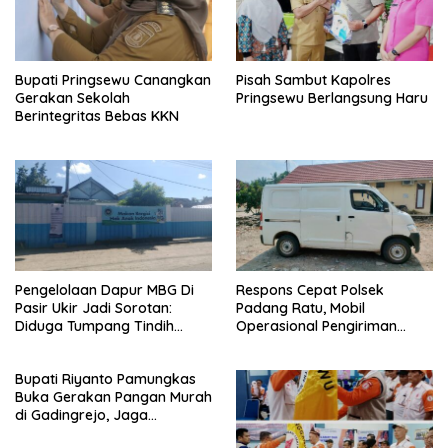
Bupati Pringsewu Canangkan
Pisah Sambut Kapolres
Gerakan Sekolah
Pringsewu Berlangsung Haru
Berintegritas Bebas KKN
Pengelolaan Dapur MBG Di
Respons Cepat Polsek
Pasir Ukir Jadi Sorotan:
Padang Ratu, Mobil
Diduga Tumpang Tindih
Operasional Pengiriman
Kepemilikan Minim
Paket yang Dicuri Berhasil
Pengawasan dan Tak
Diamankan dalam Waktu
Bupati Riyanto Pamungkas
Transparan
Kurang dari 30 Menit
Buka Gerakan Pangan Murah
di Gadingrejo, Jaga
Stabilitas Harga Kebutuhan